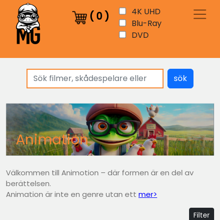
4K UHD
(
0
)
Blu-Ray
DVD
sök
Animation
Välkommen till Animotion – där formen är en del av
berättelsen.
Animation är inte en genre utan ett
mer>
Filter