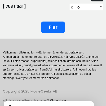
[
753
titlar ]
Fler
Välkommen till Animotion – där formen är en del av berättelsen.
Animation är inte en genre utan ett uttryckssätt. Här ryms allt från anime och
isekai till stop motion, superhjältar, science fiction, drama och thriller. Stilen
kan vara lekfull, brutal, poetisk eller experimentell – men alltid med ett visuellt
språk som driver berättelsen framåt. Vi har strukturerat Animotion i tydliga
subgenres så att du hittar rätt ton och rätt estetik, oavsett om du söker
storslaget äventyr eller mer vuxen animation.
Copyright 2025 MovieGeeks AB
vill du cancellera din oder?
Klicka här