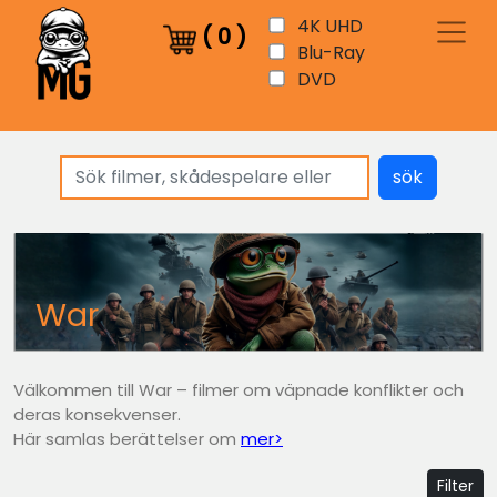
4K UHD
(
0
)
Blu-Ray
DVD
sök
War
Välkommen till War – filmer om väpnade konflikter och
deras konsekvenser.
Här samlas berättelser om
mer>
Filter