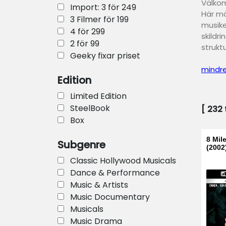
Välkom
Import: 3 för 249
Här mö
3 Filmer för 199
musike
4 för 299
skildr
2 för 99
strukt
Geeky fixar priset
mindr
Edition
Limited Edition
SteelBook
[
232
t
Box
8 Mil
Subgenre
(2002
Classic Hollywood Musicals
Dance & Performance
Music & Artists
Music Documentary
Musicals
Music Drama