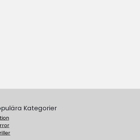
pulära Kategorier
tion
rror
iller