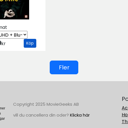
mat
9
kr
Köp
Fler
Po
Copyright 2025 MovieGeeks AB
Ac
oner
n
Ho
vill du cancellera din oder?
Klicka här
gar
Thr