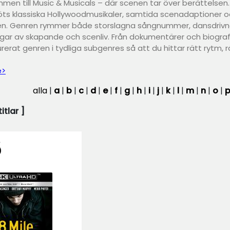
men till Music & Musicals – där scenen tar över berättelsen.
ts klassiska Hollywoodmusikaler, samtida scenadaptioner och
n. Genren rymmer både storslagna sångnummer, dansdrivna
ingar av skapande och scenliv. Från dokumentärer och biografi
urerat genren i tydliga subgenres så att du hittar rätt rytm, r
e>
alla
|
a
|
b
|
c
|
d
|
e
|
f
|
g
|
h
|
i
|
j
|
k
|
l
|
m
|
n
|
o
|
itlar ]
e
)