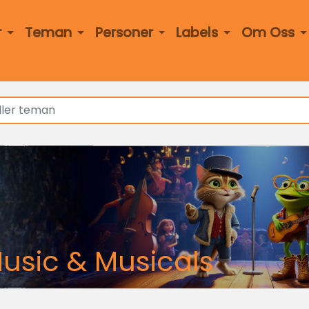
r
Teman
Personer
Labels
Om Oss
usic & Musicals