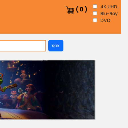
4K UHD
(
0
)
Blu-Ray
DVD
sök