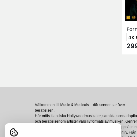
For
29
Välkommen till Music & Musicals – där scenen tar över
berättelsen.
Här möts klassiska Hollywoodmusikaler, samtida scenadapti
och berättelser om artister vars liv formats av musiken. Genre
rymmer både storslagna sångnummer, dansdrivna uppsättnin
och mer personliga skildringar av skapande och scenliv. Från