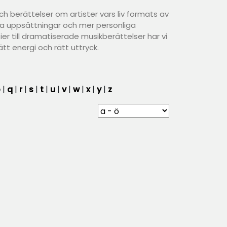
 berättelser om artister vars liv formats av
 uppsättningar och mer personliga
er till dramatiserade musikberättelser har vi
ätt energi och rätt uttryck.
p
|
q
|
r
|
s
|
t
|
u
|
v
|
w
|
x
|
y
|
z