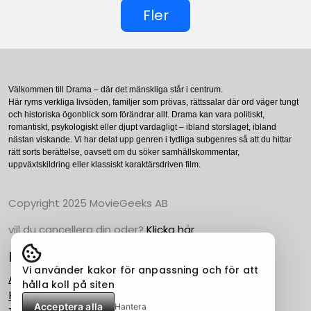
Fler
Välkommen till Drama – där det mänskliga står i centrum.
Här ryms verkliga livsöden, familjer som prövas, rättssalar där ord väger tungt
och historiska ögonblick som förändrar allt. Drama kan vara politiskt,
romantiskt, psykologiskt eller djupt vardagligt – ibland storslaget, ibland
nästan viskande. Vi har delat upp genren i tydliga subgenres så att du hittar
rätt sorts berättelse, oavsett om du söker samhällskommentar,
uppväxtskildring eller klassiskt karaktärsdriven film.
Copyright 2025 MovieGeeks AB
vill du cancellera din oder?
Klicka här
Populära Kategorier
Vi använder kakor för anpassning och för att
Action
hålla koll på siten
Horror
Acceptera alla
Hantera