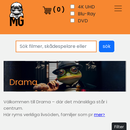
4K UHD
(
0
)
Blu-Ray
DVD
sök
Drama
Välkommen till Drama – där det mänskliga står i
centrum.
Här ryms verkliga livsöden, familjer som pr
mer>
Filter