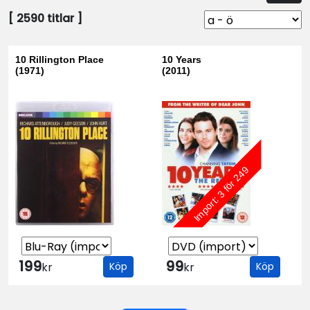
[
2590
titlar ]
10 Rillington Place
10 Years
(1971)
(2011)
Import: 3 för 249
199
99
kr
Köp
kr
Köp